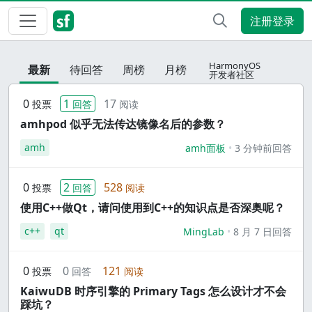
注册登录
HarmonyOS
最新
待回答
周榜
月榜
开发者社区
0
1
17
投票
回答
阅读
amhpod 似乎无法传达镜像名后的参数？
amh
amh面板
3 分钟前回答
0
2
528
投票
回答
阅读
使用C++做Qt，请问使用到C++的知识点是否深奥呢？
c++
qt
MingLab
8 月 7 日回答
0
0
121
投票
回答
阅读
KaiwuDB 时序引擎的 Primary Tags 怎么设计才不会
踩坑？