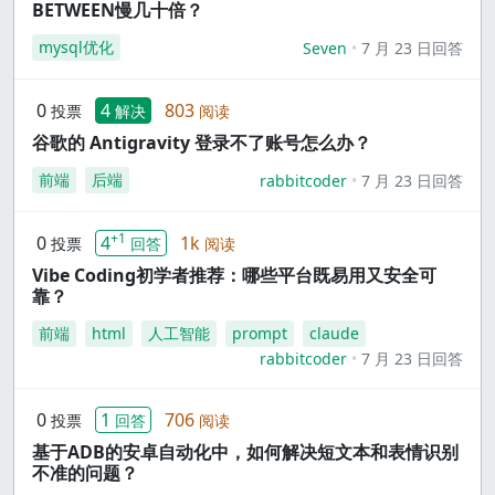
BETWEEN慢几十倍？
mysql优化
Seven
7 月 23 日回答
0
4
803
投票
解决
阅读
谷歌的 Antigravity 登录不了账号怎么办？
前端
后端
rabbitcoder
7 月 23 日回答
+1
0
4
1k
投票
回答
阅读
Vibe Coding初学者推荐：哪些平台既易用又安全可
靠？
前端
html
人工智能
prompt
claude
rabbitcoder
7 月 23 日回答
0
1
706
投票
回答
阅读
基于ADB的安卓自动化中，如何解决短文本和表情识别
不准的问题？