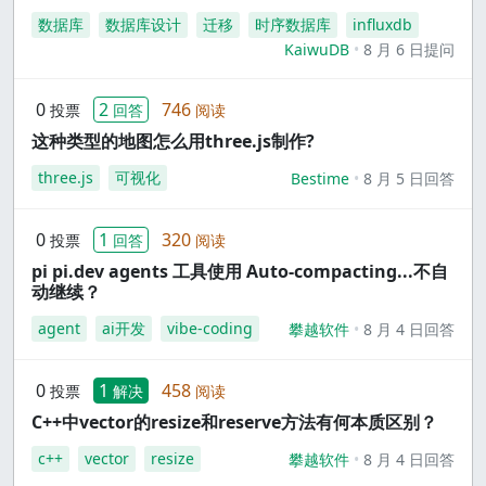
数据库
数据库设计
迁移
时序数据库
influxdb
KaiwuDB
8 月 6 日提问
0
2
746
投票
回答
阅读
这种类型的地图怎么用three.js制作?
three.js
可视化
Bestime
8 月 5 日回答
0
1
320
投票
回答
阅读
pi pi.dev agents 工具使用 Auto-compacting...不自
动继续？
agent
ai开发
vibe-coding
攀越软件
8 月 4 日回答
0
1
458
投票
解决
阅读
C++中vector的resize和reserve方法有何本质区别？
c++
vector
resize
攀越软件
8 月 4 日回答