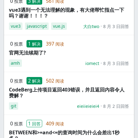
0
3
561
投票
解决
阅读
vue3遇到一个无法理解的现象，有大佬帮忙指点一下
吗？谢谢！！！？
vue3
javascript
vue.js
大白two
8 月 3 日回答
0
1
397
投票
解决
阅读
官网无法续期了?
amh
iomect
8 月 3 日回答
0
2
502
投票
解决
阅读
CodeBerg上传项目返回403错误，并且返回内容令人
费解？
git
eieiieieiei4
8 月 2 日回答
0
1
409
投票
回答
阅读
BETWEEN和>=and<=的查询时间为什么会差出1秒