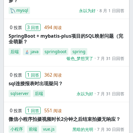
多？
mysql
永以为好
8 月 1 日回答
0
3
494
投票
回答
阅读
SpringBoot + mybatis-plus项目的SQL映射问题（完
全萌新？
后端
java
springboot
spring
银色_梦想哭了
7 月 31 日回答
0
1
362
投票
回答
阅读
sql连接报表时出现疑问？
sqlserver
后端
永以为好
7 月 31 日回答
0
1
551
投票
回答
阅读
微信小程序拍摄视频时长2分钟之后结束拍摄无响应？
小程序
前端
vue.js
黑暗的光明
7 月 30 日回答