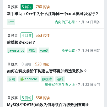
0
3
760
投票
解决
阅读
新手求助：C++中为什么注释掉一个cout就可以运行？
c++
内向的开心果
7 月 24 日回答
0
4
553
投票
回答
阅读
前端预览excel？
javascript
前端
vue3
兔子先森
7 月 24 日回答
0
0
520
投票
回答
阅读
如何在科技前沿下构建去智环境并筛选意识体？
前端
android
数据库
运维
缘分写在三生石之上
7 月 23 日提问
0
3
536
投票
回答
阅读
MySQL中DATE()函数为何导致百万级数据查询比