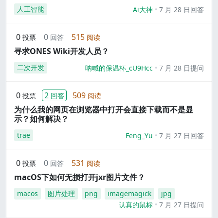
人工智能
Ai大神
7 月 28 日回答
0
0
515
投票
回答
阅读
寻求ONES Wiki开发人员？
二次开发
呐喊的保温杯_cU9Hcc
7 月 28 日提问
0
2
509
投票
回答
阅读
为什么我的网页在浏览器中打开会直接下载而不是显
示？如何解决？
trae
Feng_Yu
7 月 27 日回答
0
0
531
投票
回答
阅读
macOS下如何无损打开jxr图片文件？
macos
图片处理
png
imagemagick
jpg
认真的鼠标
7 月 27 日提问