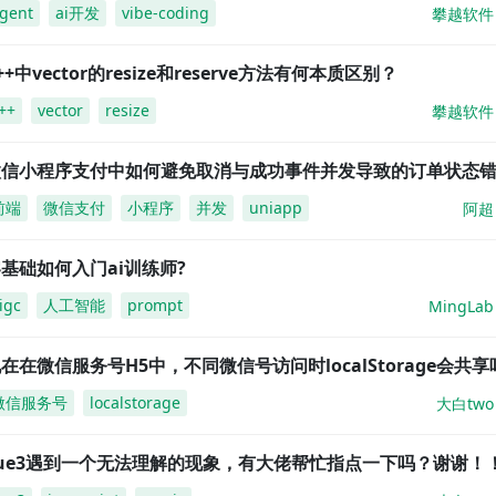
gent
ai开发
vibe-coding
攀越软件
++中vector的resize和reserve方法有何本质区别？
++
vector
resize
攀越软件
微信小程序支付中如何避免取消与成功事件并发导致的订单状态
前端
微信支付
小程序
并发
uniapp
阿超
基础如何入门ai训练师?
igc
人工智能
prompt
MingLab
在在微信服务号H5中，不同微信号访问时localStorage会共享
微信服务号
localstorage
大白two
vue3遇到一个无法理解的现象，有大佬帮忙指点一下吗？谢谢！