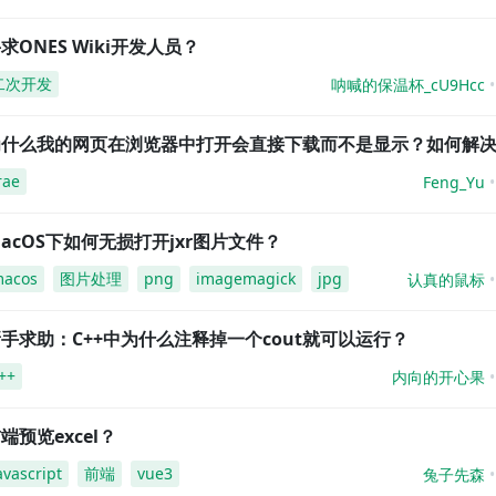
求ONES Wiki开发人员？
二次开发
呐喊的保温杯_cU9Hcc
为什么我的网页在浏览器中打开会直接下载而不是显示？如何解
rae
Feng_Yu
acOS下如何无损打开jxr图片文件？
acos
图片处理
png
imagemagick
jpg
认真的鼠标
手求助：C++中为什么注释掉一个cout就可以运行？
++
内向的开心果
端预览excel？
avascript
前端
vue3
兔子先森