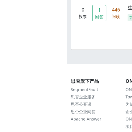
0
446
1
投票
阅读
回答
思否旗下产品
O
SegmentFault
ON
思否企业服务
To
思否公开课
为
思否企业问答
企
Apache Answer
ON
项