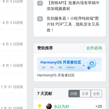
8 月 3 日回答
【剪映API】批量向现有草稿中
7
添加视频素材
告别服务器！小程序纯前端“图
8
8 月 3 日回答
片转 PDF”工具，隐私安全又高
效！
8 月 2 日回答
赞助推荐
合作咨询
8 月 1 日回答
HarmonyOS 开发者社区
7 月 31 日回答
7 天贡献
问答
文章
全部
永以为好
+20
7 月 31 日回答