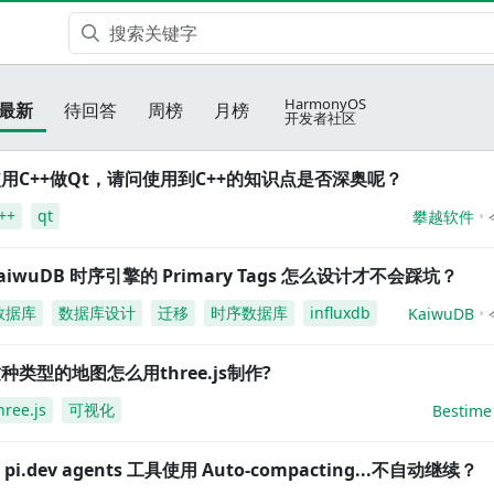
HarmonyOS
最新
待回答
周榜
月榜
开发者社区
用C++做Qt，请问使用到C++的知识点是否深奥呢？
++
qt
攀越软件
aiwuDB 时序引擎的 Primary Tags 怎么设计才不会踩坑？
数据库
数据库设计
迁移
时序数据库
influxdb
KaiwuDB
种类型的地图怎么用three.js制作?
hree.js
可视化
Bestime
i pi.dev agents 工具使用 Auto-compacting...不自动继续？