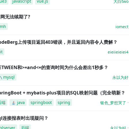
ue3
javascript
vue.js
大白two
网无法续期了?
amh
iomect
odeBerg上传项目返回403错误，并且返回内容令人费解？
it
eieiieieiei4
ETWEEN和>=and<=的查询时间为什么会差出1秒多？
mysql
永以为好
pringBoot + mybatis-plus项目的SQL映射问题（完全萌新？
后端
java
springboot
spring
银色_梦想哭了
ql连接报表时出现疑问？
qlserver
后端
永以为好