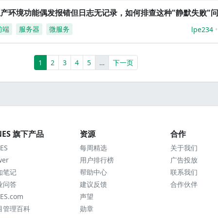
生产环境功能偶发报错但日志无记录，如何排查这种"静默失败"
前端
服务器
微服务
lpe234
(current)
More
1
2
3
4
5
…
下一页
NES 旗下产品
资源
合作
ES
每周精选
关于我们
wer
用户排行榜
广告投放
知笔记
帮助中心
联系我们
业问答
建议反馈
合作伙伴
ES.com
声望
目管理百科
勋章