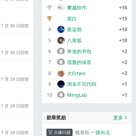
攀越软件
+16
留白
+15
7 月 30 日回答
4
夜柒朔
+10
5
八尾狐
+10
6
奔放的书包
+2
7 月 30 日回答
7
儒雅的绿茶
+2
8
大白two
+2
7 月 29 日回答
9
周末不写代码
+1
10
MingLab
+1
7 月 29 日回答
勋章奖励
更多
颁发给
一路向北
火爆问题
7 月 28 日回答