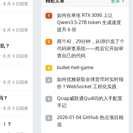
精彩文章
更多
8 月 4 日回答
如何在单张 RTX 3090 上让
1
Qwen3.5-27B token 生成速度
提升 6 倍
8 月 4 日回答
两个AI，29分钟，从0到1造了个
2
错乱？
代码审查系统——然后它开始审
查自己的代码
8 月 3 日回答
bullet-hell-game
3
如何优雅获取全球货币对实时报
4
8 月 3 日回答
价？WebSocket 工程化实践
吗？
Qnap威联通Qu405的入手配置
5
手记
8 月 3 日回答
2026-01-04 GitHub 热点项目精
6
！！？
选