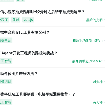
微信小程序拍摄视频时长2分钟之后结束拍摄无响应？
小程序
前端
vue.js
黑暗的光明
据中台和 ETL 工具有啥区别？
数据中台
粗眉毛的刺猬_r5Yeh
I Agent开发工程师的路径与挑战？
人工智能
强健的手套_dSeM4C
求助各位图片转绘方法？
图像识别
Ai大神
免费科研AI工具哪款强（电脑平板通用推荐）？
人工智能
Ai大神