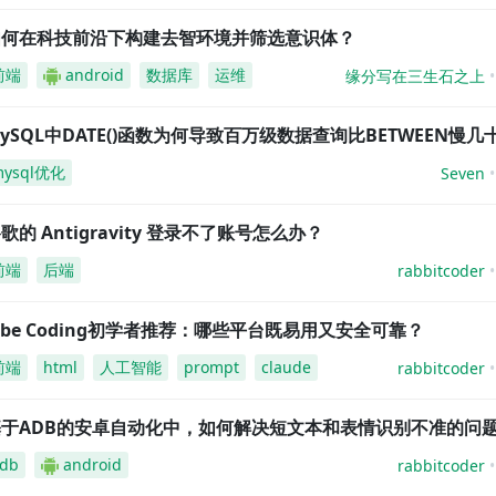
如何在科技前沿下构建去智环境并筛选意识体？
前端
android
数据库
运维
缘分写在三生石之上
ySQL中DATE()函数为何导致百万级数据查询比BETWEEN慢几
mysql优化
Seven
歌的 Antigravity 登录不了账号怎么办？
前端
后端
rabbitcoder
ibe Coding初学者推荐：哪些平台既易用又安全可靠？
前端
html
人工智能
prompt
claude
rabbitcoder
基于ADB的安卓自动化中，如何解决短文本和表情识别不准的问
db
android
rabbitcoder