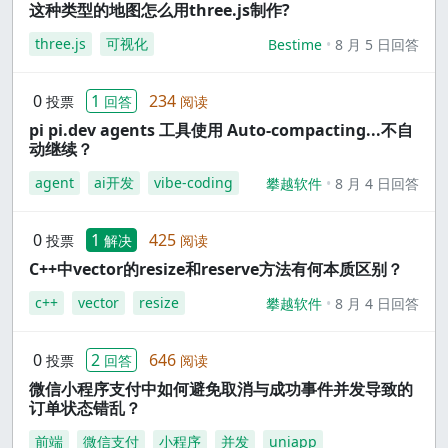
这种类型的地图怎么用three.js制作?
three.js
可视化
Bestime
8 月 5 日回答
0
1
234
投票
回答
阅读
pi pi.dev agents 工具使用 Auto-compacting...不自
动继续？
agent
ai开发
vibe-coding
攀越软件
8 月 4 日回答
0
1
425
投票
解决
阅读
C++中vector的resize和reserve方法有何本质区别？
c++
vector
resize
攀越软件
8 月 4 日回答
0
2
646
投票
回答
阅读
微信小程序支付中如何避免取消与成功事件并发导致的
订单状态错乱？
前端
微信支付
小程序
并发
uniapp