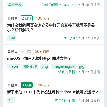
二次开发
呐喊的保温杯_cU9Hcc
7 月 28 日提问
0
2
496
投票
回答
阅读
为什么我的网页在浏览器中打开会直接下载而不是显
示？如何解决？
trae
Feng_Yu
7 月 27 日回答
0
0
509
投票
回答
阅读
macOS下如何无损打开jxr图片文件？
macos
图片处理
png
imagemagick
jpg
认真的鼠标
7 月 27 日提问
0
3
748
投票
解决
阅读
新手求助：C++中为什么注释掉一个cout就可以运行？
c++
内向的开心果
7 月 24 日回答