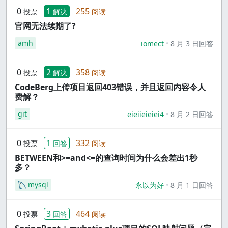
0
1
255
投票
解决
阅读
官网无法续期了?
amh
iomect
8 月 3 日回答
0
2
358
投票
解决
阅读
CodeBerg上传项目返回403错误，并且返回内容令人
费解？
git
eieiieieiei4
8 月 2 日回答
0
1
332
投票
回答
阅读
BETWEEN和>=and<=的查询时间为什么会差出1秒
多？
mysql
永以为好
8 月 1 日回答
0
3
464
投票
回答
阅读