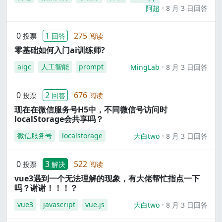
阿超
8 月 3 日回答
0
1
275
投票
回答
阅读
零基础如何入门ai训练师?
aigc
人工智能
prompt
MingLab
8 月 3 日回答
0
2
676
投票
回答
阅读
现在在微信服务号H5中，不同微信号访问时
localStorage会共享吗？
微信服务号
localstorage
大白two
8 月 3 日回答
0
3
522
投票
解决
阅读
vue3遇到一个无法理解的现象，有大佬帮忙指点一下
吗？谢谢！！！？
vue3
javascript
vue.js
大白two
8 月 3 日回答