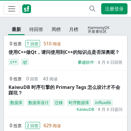
注册登录
HarmonyOS
最新
待回答
周榜
月榜
开发者社区
0
1
510
投票
回答
阅读
使用C++做Qt，请问使用到C++的知识点是否深奥呢？
c++
qt
攀越软件
8 月 6 日回答
0
0
43
投票
回答
阅读
KaiwuDB 时序引擎的 Primary Tags 怎么设计才不会
踩坑？
数据库
数据库设计
迁移
时序数据库
influxdb
KaiwuDB
8 月 6 日提问
0
2
629
投票
回答
阅读