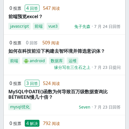
0
4
547
投票
回答
阅读
前端预览excel？
javascript
前端
vue3
兔子先森
7 月 24 日回答
0
0
509
投票
回答
阅读
如何在科技前沿下构建去智环境并筛选意识体？
前端
android
数据库
运维
缘分写在三生石之上
7 月 23 日提问
0
3
524
投票
回答
阅读
MySQL中DATE()函数为何导致百万级数据查询比
BETWEEN慢几十倍？
mysql优化
Seven
7 月 23 日回答
0
4
792
投票
解决
阅读