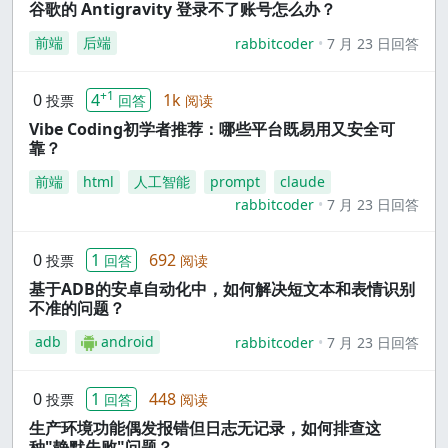
谷歌的 Antigravity 登录不了账号怎么办？
前端
后端
rabbitcoder
7 月 23 日回答
+1
0
4
1k
投票
回答
阅读
Vibe Coding初学者推荐：哪些平台既易用又安全可
靠？
前端
html
人工智能
prompt
claude
rabbitcoder
7 月 23 日回答
0
1
692
投票
回答
阅读
基于ADB的安卓自动化中，如何解决短文本和表情识别
不准的问题？
adb
android
rabbitcoder
7 月 23 日回答
0
1
448
投票
回答
阅读
生产环境功能偶发报错但日志无记录，如何排查这
种"静默失败"问题？