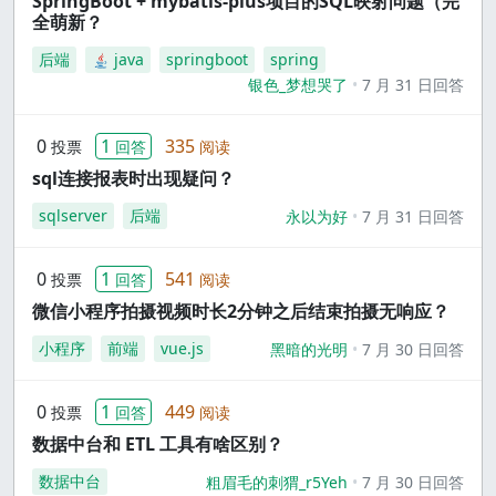
SpringBoot + mybatis-plus项目的SQL映射问题（完
全萌新？
后端
java
springboot
spring
银色_梦想哭了
7 月 31 日回答
0
1
335
投票
回答
阅读
sql连接报表时出现疑问？
sqlserver
后端
永以为好
7 月 31 日回答
0
1
541
投票
回答
阅读
微信小程序拍摄视频时长2分钟之后结束拍摄无响应？
小程序
前端
vue.js
黑暗的光明
7 月 30 日回答
0
1
449
投票
回答
阅读
数据中台和 ETL 工具有啥区别？
数据中台
粗眉毛的刺猬_r5Yeh
7 月 30 日回答