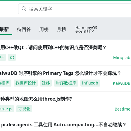
HarmonyOS
最新
待回答
周榜
月榜
开发者社区
用C++做Qt，请问使用到C++的知识点是否深奥呢？
++
qt
MingLab
aiwuDB 时序引擎的 Primary Tags 怎么设计才不会踩坑？
数据库
数据库设计
迁移
时序数据库
influxdb
KaiwuDB
种类型的地图怎么用three.js制作?
hree.js
可视化
Bestime
i pi.dev agents 工具使用 Auto-compacting...不自动继续？