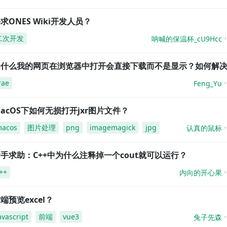
求ONES Wiki开发人员？
二次开发
呐喊的保温杯_cU9Hcc
为什么我的网页在浏览器中打开会直接下载而不是显示？如何解
rae
Feng_Yu
acOS下如何无损打开jxr图片文件？
acos
图片处理
png
imagemagick
jpg
认真的鼠标
手求助：C++中为什么注释掉一个cout就可以运行？
++
内向的开心果
端预览excel？
avascript
前端
vue3
兔子先森