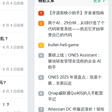
精彩文章
更多
8 月 4 日回答
【开源剪映小助手】开发者指南
1
两个AI，29分钟，从0到1造了个
2
8 月 4 日回答
代码审查系统——然后它开始审
查自己的代码
错乱？
bullet-hell-game
3
8 月 3 日回答
重磅上线｜ONES Assistant：
4
驱动研发管理全流程的企业 AI
助手
8 月 3 日回答
ONES 2025 年度盘点：筑基十
5
吗？
载，全新以赴
8 月 3 日回答
Qnap威联通Qu405的入手配置
6
手记
！！？
Atlassian DC 停服还涨价！留给
7