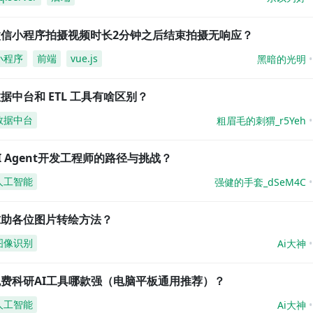
微信小程序拍摄视频时长2分钟之后结束拍摄无响应？
小程序
前端
vue.js
黑暗的光明
据中台和 ETL 工具有啥区别？
数据中台
粗眉毛的刺猬_r5Yeh
I Agent开发工程师的路径与挑战？
人工智能
强健的手套_dSeM4C
求助各位图片转绘方法？
图像识别
Ai大神
免费科研AI工具哪款强（电脑平板通用推荐）？
人工智能
Ai大神