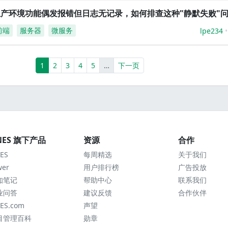
生产环境功能偶发报错但日志无记录，如何排查这种"静默失败"
前端
服务器
微服务
lpe234
(current)
More
1
2
3
4
5
…
下一页
NES 旗下产品
资源
合作
ES
每周精选
关于我们
wer
用户排行榜
广告投放
知笔记
帮助中心
联系我们
业问答
建议反馈
合作伙伴
ES.com
声望
目管理百科
勋章