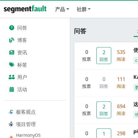
产品
社群
问答
问答
博客
使
0
535
资讯
2
投票
阅读
回答
c
标签
用户
K
0
0
111
投票
回答
阅读
活动
这
0
694
2
极客观点
投票
阅读
回答
t
项目管理
p
0
298
1
HarmonyOS