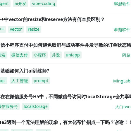
gent
ai开发
vibe-coding
攀越软件
++中vector的resize和reserve方法有何本质区别？
++
vector
resize
攀越软件
微信小程序支付中如何避免取消与成功事件并发导致的订单状态
前端
微信支付
小程序
并发
uniapp
阿超
基础如何入门ai训练师?
igc
人工智能
prompt
MingLab
在在微信服务号H5中，不同微信号访问时localStorage会共享
微信服务号
localstorage
大白two
vue3遇到一个无法理解的现象，有大佬帮忙指点一下吗？谢谢！