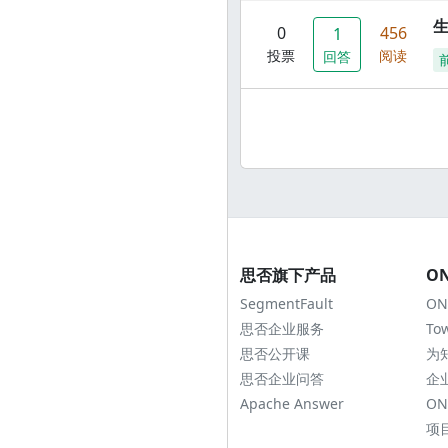
0
456
1
投票
阅读
回答
思否旗下产品
O
SegmentFault
ON
思否企业服务
To
思否公开课
为
思否企业问答
企
Apache Answer
ON
项