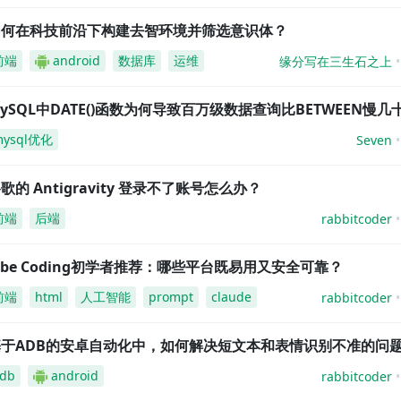
如何在科技前沿下构建去智环境并筛选意识体？
前端
android
数据库
运维
缘分写在三生石之上
ySQL中DATE()函数为何导致百万级数据查询比BETWEEN慢几
mysql优化
Seven
歌的 Antigravity 登录不了账号怎么办？
前端
后端
rabbitcoder
ibe Coding初学者推荐：哪些平台既易用又安全可靠？
前端
html
人工智能
prompt
claude
rabbitcoder
基于ADB的安卓自动化中，如何解决短文本和表情识别不准的问
db
android
rabbitcoder