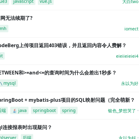
ue3
javascript
vue.js
大白two
网无法续期了?
amh
iomect
odeBerg上传项目返回403错误，并且返回内容令人费解？
it
eieiieieiei4
ETWEEN和>=and<=的查询时间为什么会差出1秒多？
mysql
永以为好
pringBoot + mybatis-plus项目的SQL映射问题（完全萌新？
后端
java
springboot
spring
银色_梦想哭了
ql连接报表时出现疑问？
qlserver
后端
永以为好