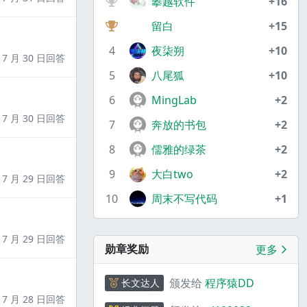
攀越软件
+16
留白
+15
4
夜柒朔
+10
7 月 30 日回答
5
八尾狐
+10
6
MingLab
+2
7 月 30 日回答
7
奔放的书包
+2
8
儒雅的绿茶
+2
9
大白two
+2
7 月 29 日回答
10
周末不写代码
+1
7 月 29 日回答
勋章奖励
更多
颁发给
程序猿DD
长文达人
7 月 28 日回答