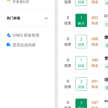
开发者社区
投票
阅读
回答
a
C
0
422
1
热门标签
投票
阅读
解决
c
ONES 研发管理
0
666
2
投票
阅读
思否企业问答
回答
零
0
340
1
投票
阅读
回答
a
现
0
691
2
投票
阅读
回答
0
547
3
投票
阅读