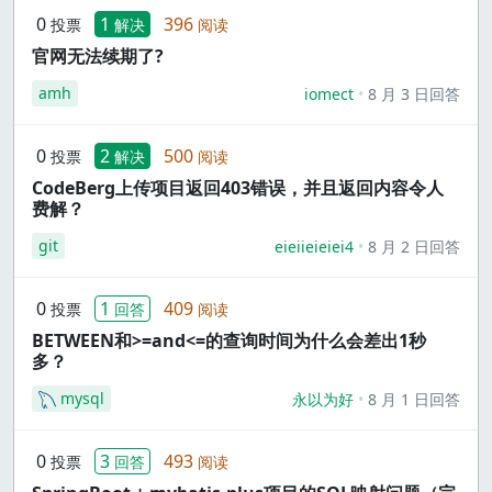
0
1
396
投票
解决
阅读
官网无法续期了?
amh
iomect
8 月 3 日回答
0
2
500
投票
解决
阅读
CodeBerg上传项目返回403错误，并且返回内容令人
费解？
git
eieiieieiei4
8 月 2 日回答
0
1
409
投票
回答
阅读
BETWEEN和>=and<=的查询时间为什么会差出1秒
多？
mysql
永以为好
8 月 1 日回答
0
3
493
投票
回答
阅读