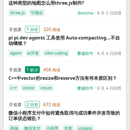
这种类型的地图怎么用three.js制作?
three.js
可视化
Bestime
8 月 5 日回答
0
1
320
投票
回答
阅读
pi pi.dev agents 工具使用 Auto-compacting...不自
动继续？
agent
ai开发
vibe-coding
攀越软件
8 月 4 日回答
0
1
456
投票
解决
阅读
C++中vector的resize和reserve方法有何本质区别？
c++
vector
resize
攀越软件
8 月 4 日回答
0
2
672
投票
回答
阅读
微信小程序支付中如何避免取消与成功事件并发导致的
订单状态错乱？
前端
微信支付
小程序
并发
uniapp