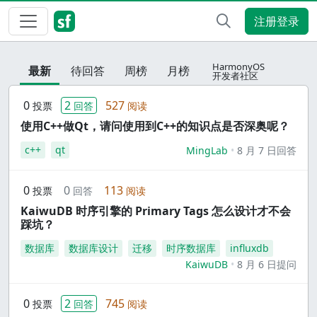
注册登录
HarmonyOS
最新
待回答
周榜
月榜
开发者社区
0
2
527
投票
回答
阅读
使用C++做Qt，请问使用到C++的知识点是否深奥呢？
c++
qt
MingLab
8 月 7 日回答
0
0
113
投票
回答
阅读
KaiwuDB 时序引擎的 Primary Tags 怎么设计才不会
踩坑？
数据库
数据库设计
迁移
时序数据库
influxdb
KaiwuDB
8 月 6 日提问
0
2
745
投票
回答
阅读