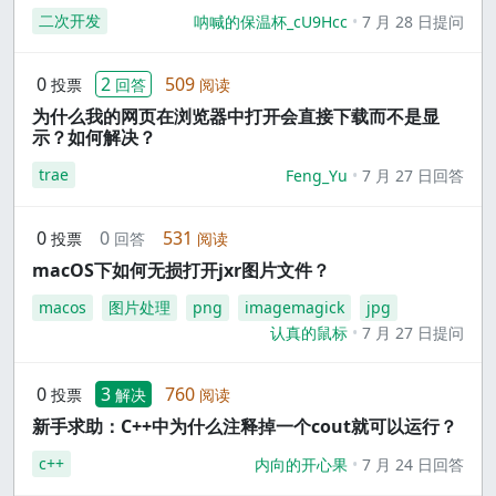
二次开发
呐喊的保温杯_cU9Hcc
7 月 28 日提问
0
2
509
投票
回答
阅读
为什么我的网页在浏览器中打开会直接下载而不是显
示？如何解决？
trae
Feng_Yu
7 月 27 日回答
0
0
531
投票
回答
阅读
macOS下如何无损打开jxr图片文件？
macos
图片处理
png
imagemagick
jpg
认真的鼠标
7 月 27 日提问
0
3
760
投票
解决
阅读
新手求助：C++中为什么注释掉一个cout就可以运行？
c++
内向的开心果
7 月 24 日回答