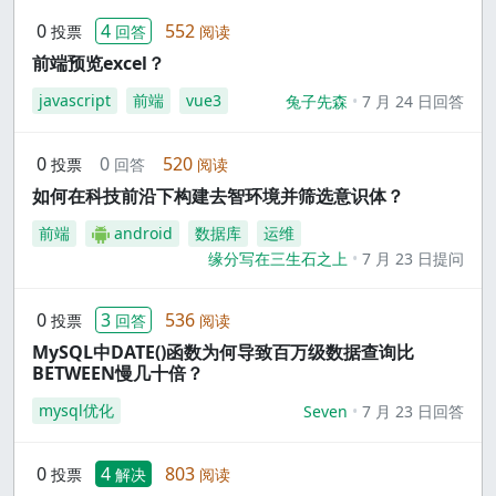
0
4
552
投票
回答
阅读
前端预览excel？
javascript
前端
vue3
兔子先森
7 月 24 日回答
0
0
520
投票
回答
阅读
如何在科技前沿下构建去智环境并筛选意识体？
前端
android
数据库
运维
缘分写在三生石之上
7 月 23 日提问
0
3
536
投票
回答
阅读
MySQL中DATE()函数为何导致百万级数据查询比
BETWEEN慢几十倍？
mysql优化
Seven
7 月 23 日回答
0
4
803
投票
解决
阅读