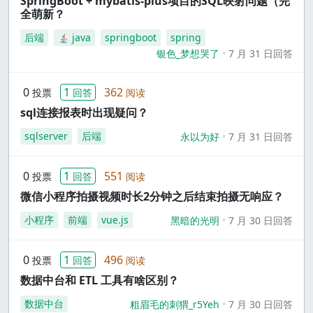
SpringBoot + mybatis-plus项目的SQL映射问题（完
全萌新？
后端
java
springboot
spring
银色_梦想哭了
7 月 31 日回答
0
1
362
投票
回答
阅读
sql连接报表时出现疑问？
sqlserver
后端
永以为好
7 月 31 日回答
0
1
551
投票
回答
阅读
微信小程序拍摄视频时长2分钟之后结束拍摄无响应？
小程序
前端
vue.js
黑暗的光明
7 月 30 日回答
0
1
496
投票
回答
阅读
数据中台和 ETL 工具有啥区别？
数据中台
粗眉毛的刺猬_r5Yeh
7 月 30 日回答