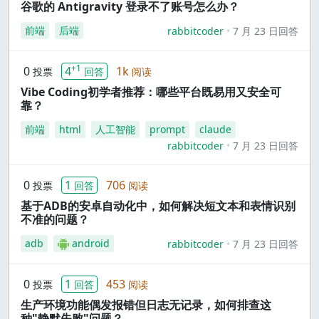
谷歌的 Antigravity 登录不了账号怎么办？
前端
后端
rabbitcoder
7 月 23 日回答
+1
0
4
1k
投票
回答
阅读
Vibe Coding初学者推荐：哪些平台既易用又安全可
靠？
前端
html
人工智能
prompt
claude
rabbitcoder
7 月 23 日回答
0
1
706
投票
回答
阅读
基于ADB的安卓自动化中，如何解决短文本和表情识别
不准的问题？
adb
android
rabbitcoder
7 月 23 日回答
0
1
453
投票
回答
阅读
生产环境功能偶发报错但日志无记录，如何排查这
种"静默失败"问题？