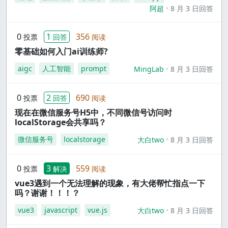
阿超
8 月 3 日回答
0
1
356
投票
回答
阅读
零基础如何入门ai训练师?
aigc
人工智能
prompt
MingLab
8 月 3 日回答
0
2
690
投票
回答
阅读
现在在微信服务号H5中，不同微信号访问时
localStorage会共享吗？
微信服务号
localstorage
大白two
8 月 3 日回答
0
3
559
投票
解决
阅读
vue3遇到一个无法理解的现象，有大佬帮忙指点一下
吗？谢谢！！！？
vue3
javascript
vue.js
大白two
8 月 3 日回答